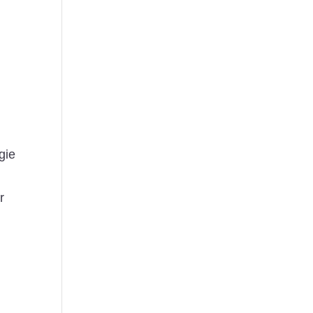
gie
r